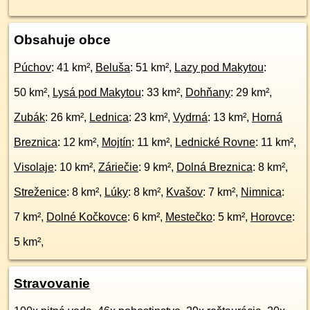
Obsahuje obce
Púchov
: 41 km²,
Beluša
: 51 km²,
Lazy pod Makytou
:
50 km²,
Lysá pod Makytou
: 33 km²,
Dohňany
: 29 km²,
Zubák
: 26 km²,
Lednica
: 23 km²,
Vydrná
: 13 km²,
Horná
Breznica
: 12 km²,
Mojtín
: 11 km²,
Lednické Rovne
: 11 km²,
Visolaje
: 10 km²,
Záriečie
: 9 km²,
Dolná Breznica
: 8 km²,
Streženice
: 8 km²,
Lúky
: 8 km²,
Kvašov
: 7 km²,
Nimnica
:
7 km²,
Dolné Kočkovce
: 6 km²,
Mestečko
: 5 km²,
Horovce
:
5 km²,
Stravovanie