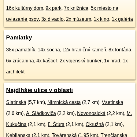
16x kultúrny dom
,
9x park
,
7x knižnica
,
5x miesto na
uviazanie psov
,
3x divadlo
,
2x múzeum
,
1x kino
,
1x galéria
Pamiatky
38x pamätník
,
14x socha
,
12x hraničný kameň
,
8x fontána
,
6x zrúcanina
,
4x kaštieľ
,
2x vojenský bunker
,
1x hrad
,
1x
architekt
Najdlhšie ulice v oblasti
Slatinská
(5,7 km),
Nimnická cesta
(2,7 km),
Vsetínska
(2,6 km),
A. Sládkoviča
(2,2 km),
Novonosická
(2,2 km),
M.
Kukučína
(2,1 km),
Ľ. Štúra
(2,1 km),
Okružná
(2,1 km),
Keblianska
(2,1 km),
Továrenská
(1,95 km),
Trenčianska