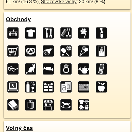
61 km² (16.3 %),
Strážovské vrchy
: 30 km² (8 %)
Obchody
Voľný čas