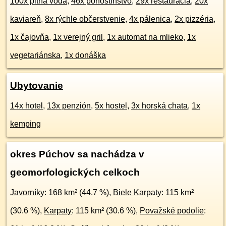
100x pitná voda
,
46x pohostinstvo
,
29x reštaurácia
,
20x
kaviareň
,
8x rýchle občerstvenie
,
4x pálenica
,
2x pizzéria
,
1x čajovňa
,
1x verejný gril
,
1x automat na mlieko
,
1x
vegetariánska
,
1x donáška
Ubytovanie
14x hotel
,
13x penzión
,
5x hostel
,
3x horská chata
,
1x
kemping
okres Púchov sa nachádza v
geomorfologických celkoch
Javorníky
: 168 km² (44.7 %),
Biele Karpaty
: 115 km²
(30.6 %),
Karpaty
: 115 km² (30.6 %),
Považské podolie
: