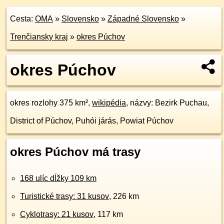
Cesta:
OMA
»
Slovensko
»
Západné Slovensko
»
Trenčiansky kraj
»
okres Púchov
okres Púchov
okres rozlohy 375 km²,
wikipédia
, názvy: Bezirk Puchau,
District of Púchov, Puhói járás, Powiat Púchov
okres Púchov má trasy
168 ulíc dĺžky 109 km
Turistické trasy: 31 kusov
, 226 km
Cyklotrasy: 21 kusov
, 117 km