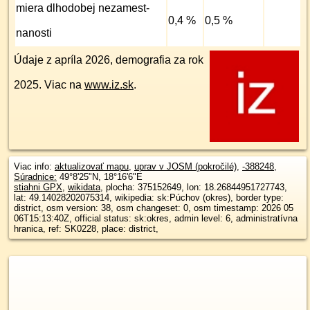
miera dlhodobej nezamest­
0,4 %
0,5 %
nanosti
Údaje z apríla 2026, demografia za rok
2025. Viac na
www.iz.sk
.
Viac info:
aktualizovať mapu
,
uprav v JOSM (pokročilé)
,
-388248
,
Súradnice:
49°8'25"N
,
18°16'6"E
stiahni GPX
,
wikidata
, plocha: 375152649, lon: 18.26844951727743,
lat: 49.14028202075314, wikipedia: sk:Púchov (okres), border type:
district, osm version: 38, osm changeset: 0, osm timestamp: 2026 05
06T15:13:40Z, official status: sk:okres, admin level: 6, administratívna
hranica, ref: SK0228, place: district,