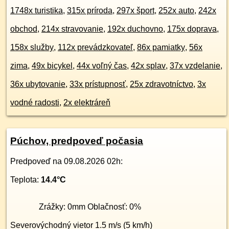
1748x turistika
,
315x príroda
,
297x šport
,
252x auto
,
242x
obchod
,
214x stravovanie
,
192x duchovno
,
175x doprava
,
158x služby
,
112x prevádzkovateľ
,
86x pamiatky
,
56x
zima
,
49x bicykel
,
44x voľný čas
,
42x splav
,
37x vzdelanie
,
36x ubytovanie
,
33x prístupnosť
,
25x zdravotníctvo
,
3x
vodné radosti
,
2x elektráreň
Púchov, predpoveď počasia
Predpoveď na
09.08.2026 02h
:
Teplota:
14.4
°C
Zrážky:
0
mm Oblačnosť:
0
%
Severovýchodný
vietor
1.5
m/s (
5
km/h)