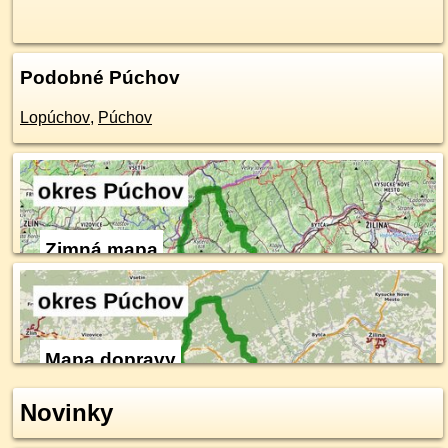
Podobné Púchov
Lopúchov
,
Púchov
Zimná mapa
Mapa dopravy
Novinky