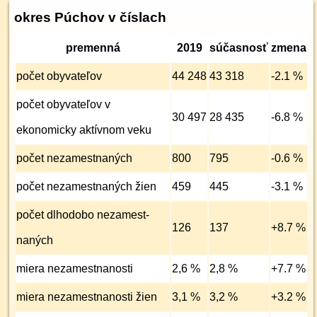
okres Púchov v číslach
premenná
2019
súčasnosť
zmena
počet obyvateľov
44 248
43 318
-2.1 %
počet obyvateľov v
30 497
28 435
-6.8 %
ekonomicky aktívnom veku
počet nezamest­naných
800
795
-0.6 %
počet nezamest­naných žien
459
445
-3.1 %
počet dlhodobo nezamest­
126
137
+8.7 %
naných
miera nezamest­nanosti
2,6 %
2,8 %
+7.7 %
miera nezamest­nanosti žien
3,1 %
3,2 %
+3.2 %